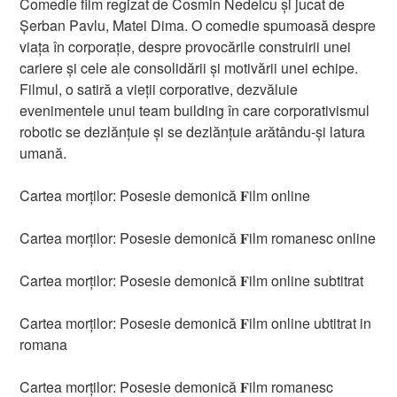
Comedie film regizat de Cosmin Nedelcu și jucat de
Șerban Pavlu, Matei Dima. O comedie spumoasă despre
viața în corporație, despre provocările construirii unei
cariere și cele ale consolidării și motivării unei echipe.
Filmul, o satiră a vieții corporative, dezvăluie
evenimentele unui team building în care corporativismul
robotic se dezlănțuie și se dezlănțuie arătându-și latura
umană.
Cartea morților: Posesie demonică 𝐅ilm online
Cartea morților: Posesie demonică 𝐅ilm romanesc online
Cartea morților: Posesie demonică 𝐅ilm online subtitrat
Cartea morților: Posesie demonică 𝐅ilm online ubtitrat in
romana
Cartea morților: Posesie demonică 𝐅ilm romanesc