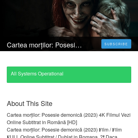
Cartea morților: Posesie demonică (2023) 4K Filmul Vezi Online Subtitrat in Română [HD]
SUBSCRIBE
All Systems Operational
About This Site
Cartea morților: Posesie demonică (2023) 4K Filmul Vezi
Online Subtitrat in Română [HD]
Cartea morților: Posesie demonică (2023) 𝐅ilm / 𝐅ilm
𝐅ULL Online Subtitrat / Dublat in Romana. ?❗️️ Daca