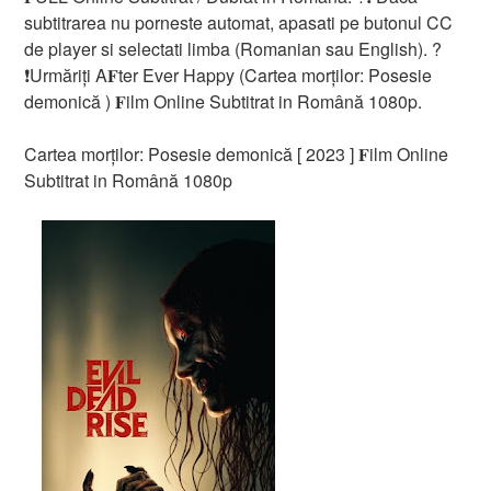
subtitrarea nu porneste automat, apasati pe butonul CC
de player si selectati limba (Romanian sau English). ?
❗️️Urmăriți A𝐅ter Ever Happy (Cartea morților: Posesie
demonică ) 𝐅ilm Online Subtitrat in Română 1080p.
Cartea morților: Posesie demonică [ 2023 ] 𝐅ilm Online
Subtitrat in Română 1080p